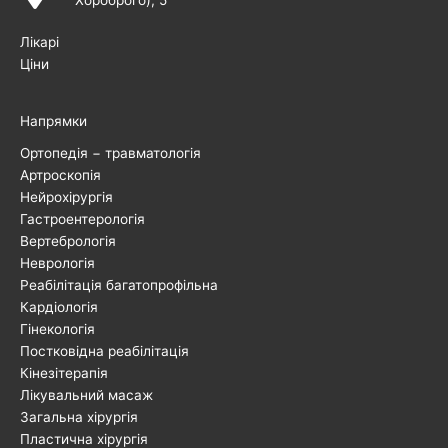
Хороброго), 5
Лікарі
Ціни
Напрямки
Ортопедія − травматологія
Артроскопія
Нейрохірургія
Гастроентерологія
Вертебрологія
Неврологія
Реабілітація багатопрофільна
Кардіологія
Гінекологія
Постковідна реабілітація
Кінезітерапія
Лікувальний масаж
Загальна хірургія
Пластична хірургія