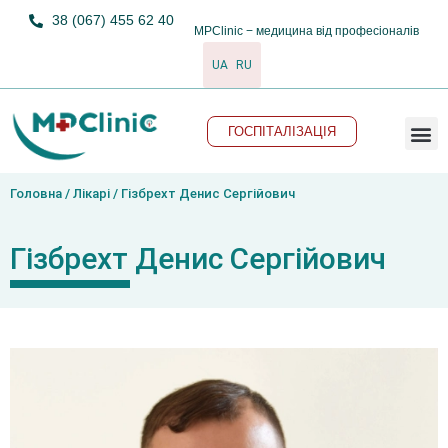
38 (067) 455 62 40
MPClinic − медицина від професіоналів
UA
RU
M
ГОСПІТАЛІЗАЦІЯ
Головна
/
Лікарі
/ Гізбрехт Денис Сергійович
Гізбрехт Денис Сергійович