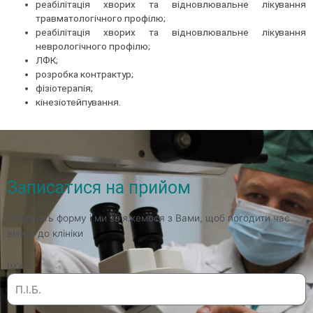
реабілітація хворих та відновлювальне лікування
травматологічного профілю;
реабілітація хворих та відновлювальне лікування
неврологічного профілю;
ЛФК;
розробка контрактур;
фізіотерапія;
кінезіотейпування.
Записатися на прийом
Заповніть форму і ми зв’яжемося з Вами, щоб погодити час
візиту до клініки
Ім'я