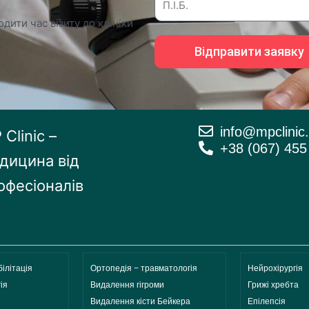
дити час візиту до клініки
Відправити заявку
info@mpclinic
Clinic –
+38 (067) 455
дицина від
офесіоналів
ілітація
Ортопедія − травматологія
Нейрохірургія
ія
Видалення гігроми
Грижі хребта
Видалення кісти Бейкера
Епілепсія