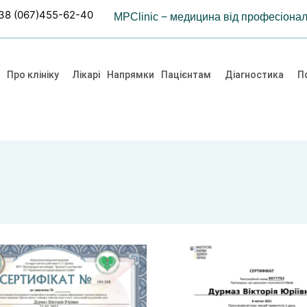
38 (067)455-62-40
MPClinic − медицина від професіонал
Про клініку
Лікарі
Напрямки
Пацієнтам
Діагностика
По