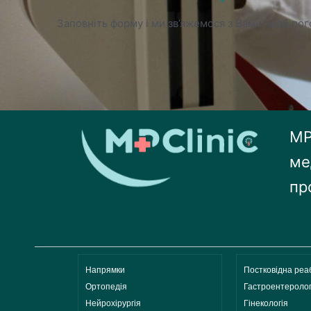
Заповніть форму і ми зв’яжемося з Вами, щоб пого
MP 
ме
пр
Напрямки
Постковідна реаб
Ортопедія
Гастроентеролог
Нейрохірургія
Гінекологія