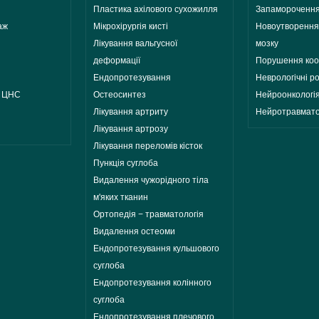
Пластика ахілового сухожилля
Запаморочення
аж
Мікрохірургія кисті
Новоутворення
Лікування вальгусної
мозку
деформації
Порушення коо
Ендопротезування
Неврологічні р
и ЦНС
Остеосинтез
Нейроонкологі
Лікування артриту
Нейротравмато
Лікування артрозу
Лікування переломів кісток
Пункція суглоба
Видалення чужорідного тіла
м'яких тканин
Ортопедія − травматологія
Видалення остеоми
Ендопротезування кульшового
суглоба
Ендопротезування колінного
суглоба
Ендопротезування плечового