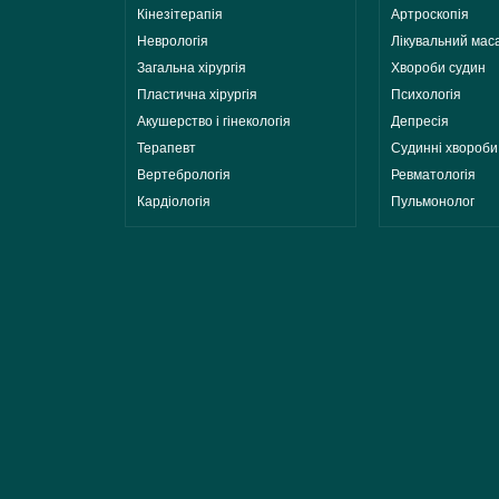
Кінезітерапія
Артроскопія
Неврологія
Лікувальний мас
Загальна хірургія
Хвороби судин
Пластична хірургія
Психологія
Акушерство і гінекологія
Депресія
Терапевт
Судинні хвороб
Вертебрологія
Ревматологія
Кардіологія
Пульмонолог