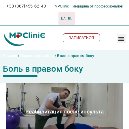
Перейти
+38 (067)455-62-40
MPClinic − медицина от профессионалов
к
содержимому
UA
RU
M
ЗАПИСАТЬСЯ
Главная
/
Помощь при боли
/ Боль в правом боку
Боль в правом боку
Реабилитация после инсульта