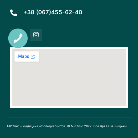
+38 (067)455-62-40
F
I
a
n
c
s
e
t
b
a
o
g
o
r
k
a
m
MPClinic – медицина от специалистов. © MPClinic 2022. Все права защищены.