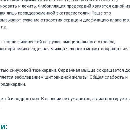
ровать и лечить. Фибрилляция предсердий является одной и
пая лишь преждевременной экстрасистолии. Чаще это
 вызывают сужение отверстия сердца и дисфункцию клапанов,
т.д.
т после физической нагрузки, эмоционального стресса,
аких аритмиях сердечная мышца человека может сокращаться
тью синусовой тахикардии. Сердечная мышца сокращается д
является заболеванием щитовидной железы. Общая слабость и
брадикардии.
етей и подростков. В лечении не нуждается, а диагностируетс
.
и: