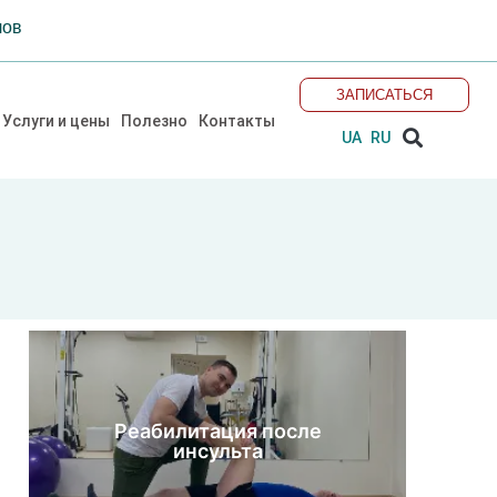
лов
ЗАПИСАТЬСЯ
Sear
Услуги и цены
Полезно
Контакты
UA
RU
Реабилитация после
инсульта