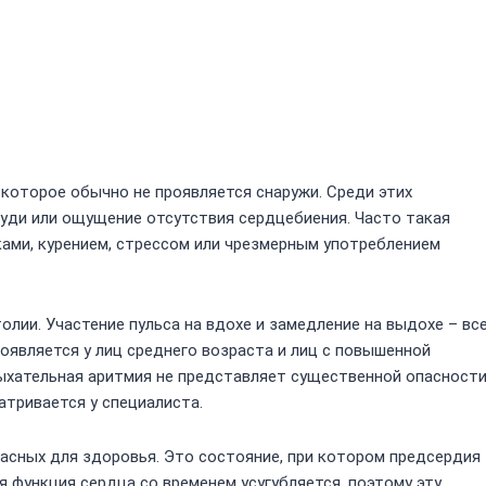
 которое обычно не проявляется снаружи. Среди этих
груди или ощущение отсутствия сердцебиения. Часто такая
ами, курением, стрессом или чрезмерным употреблением
олии. Участение пульса на вдохе и замедление на выдохе – вс
роявляется у лиц среднего возраста и лиц с повышенной
ыхательная аритмия не представляет существенной опасност
атривается у специалиста.
асных для здоровья. Это состояние, при котором предсердия
 функция сердца со временем усугубляется, поэтому эту