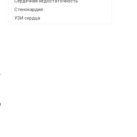
Сердечная недостаточность
з
Стенокардия
УЗИ сердца
о
я