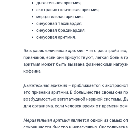
дыхательная аритмия;
экстрасистолическая аритмия;
мерцательная аритмия;
синусовая тахикардия;
синусовая брадикардия;
синусовая аритмия.
Экстрасистолическая аритмия
– это расстройство,
признаков, если они присутствуют, легкая боль в 
аритмия может быть вызвана физическими нагрузк
кофеина.
Дыхательная аритмия
– приближается к экстрасист
это признаки аритмии. В большинстве своем она п
возбудимостью вегетативной нервной системы. Д
для организма, если человек время от времени осм
Мерцательная аритмия
является одной из самых оп
сокращаются быстро и нерегулярно. Систолическая