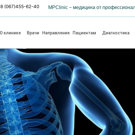
8 (067)455-62-40
MPClinic − медицина от профессиона
О клинике
Врачи
Направления
Пациентам
Диагностика