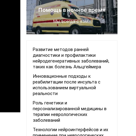
Помощь в ночное время
Мы всегда с вами
Развитие методов ранней
диагностики и профилактики
нейродегенеративных заболеваний,
таких как болезнь Альцгеймера
Инновационные подходы к
реабилитации после инсульта с
использованием виртуальной
реальности
Роль генетики и
персонализированной медицины в
терапии неврологических
заболеваний
Технологии нейроинтерфейсов и их
применение при неврологических