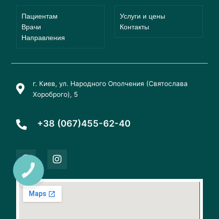
Пациентам
Услуги и цены
Врачи
Контакты
Направления
г. Киев, ул. Народного Ополчения (Святослава
Хороброго), 5
+38 (067)455-62-40
F
I
a
n
c
s
e
t
b
a
o
g
o
r