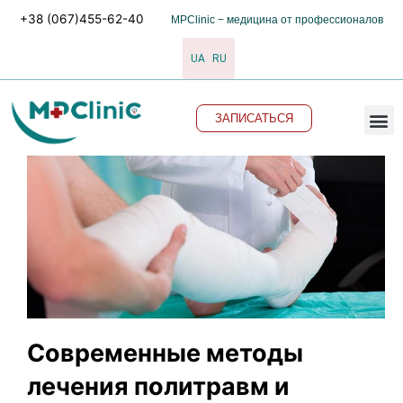
Перейти
+38 (067)455-62-40
MPClinic − медицина от профессионалов
к
содержимому
UA
RU
M
ЗАПИСАТЬСЯ
Современные методы
лечения политравм и