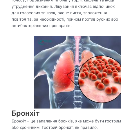
голосу, подразнення та біль у горлі, кашель та іноді
утруднення дихання. Лікування включає відпочинок
для голосових зв’язок, рясне пиття, зволоження
повітря та, за необхідності, прийом противірусних або
антибактеріальних препаратів.
Бронхіт
Бронхіт – це запалення бронхів, яке може бути гострим
або хронічним. Гострий бронхіт, як правило,