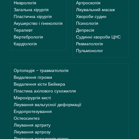
Неврологія
Артроскопія
Загальна хірургія
Лікувальний масаж
Пластична хірургія
Хвороби судин
Акушерство і гінекологія
Психологія
Терапевт
Депресія
Вертебрологія
Судинні хвороби ЦНС
Кардіологія
Ревматологія
Пульмонолог
Ортопедія − травматологія
Видалення гігроми
Видалення кісти Бейкера
Пластика ахілового сухожилля
Мікрохірургія кисті
Лікування вальгусної деформації
Ендопротезування
Остеосинтез
Лікування артриту
Лікування артрозу
Лікування переломів кісток