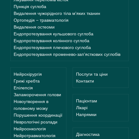
Пункція суглоба
Видалення чужорідного тіла м'яких тканин
Ортопедія − травматологія
Видалення остеоми
Ендопротезування кульшового суглоба
Ендопротезування колінного суглоба
Ендопротезування плечового суглоба
Ендопротезування променево-зап'ясткових суглобів
Нейрохірургія
Послуги та ціни
Грижі хребта
Контакти
Епілепсія
Запаморочення голови
Пацієнтам
Новоутворення в
Лікарі
головному мозку
Напрямки
Порушення координації
Неврологічні розлади
Нейроонкологія
Діагностика
Нейротравматологія