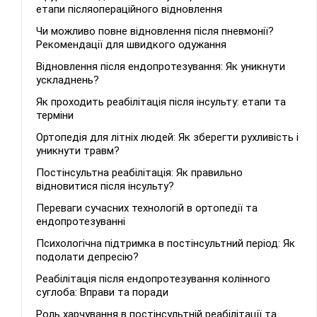
етапи післяопераційного відновлення
Чи можливо повне відновлення після пневмонії?
Рекомендації для швидкого одужання
Відновлення після ендопротезування: Як уникнути
ускладнень?
Як проходить реабілітація після інсульту: етапи та
терміни
Ортопедія для літніх людей: Як зберегти рухливість і
уникнути травм?
Постінсультна реабілітація: Як правильно
відновитися після інсульту?
Переваги сучасних технологій в ортопедії та
ендопротезуванні
Психологічна підтримка в постінсультний період: Як
подолати депресію?
Реабілітація після ендопротезування колінного
суглоба: Вправи та поради
Роль харчування в постінсультній реабілітації та