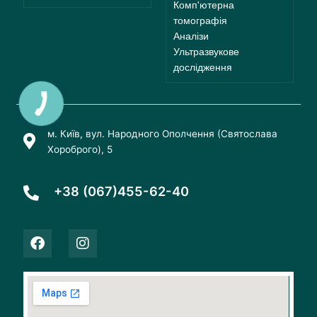
Комп'ютерна
томографія
Аналізи
Ультразвукове
дослідження
м. Київ, вул. Народного Ополчення (Святослава
Хороброго), 5
+38 (067)455-62-40
F
I
a
n
c
s
e
t
b
a
o
g