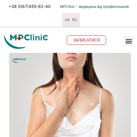
Перейти
+38 (067)455-62-40
MPClinic − медицина від професіоналів
до
вмісту
UA
RU
M
ЗАПИСАТИСЯ