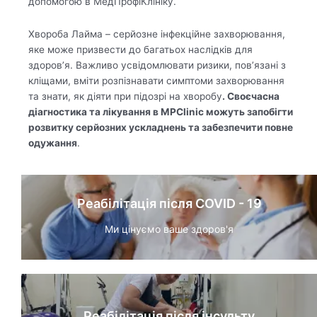
допомогою в МедПрофіКлініку.
Хвороба Лайма – серйозне інфекційне захворювання,
яке може призвести до багатьох наслідків для
здоров’я. Важливо усвідомлювати ризики, пов’язані з
кліщами, вміти розпізнавати симптоми захворювання
та знати, як діяти при підозрі на хворобу
. Своєчасна
діагностика та лікування в MPClinic можуть запобігти
розвитку серйозних ускладнень та забезпечити повне
одужання
.
Реабілітація після COVID - 19
Ми цінуємо ваше здоров'я
Реабілітація після інсульту