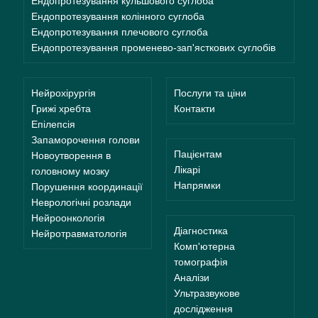
Ендопротезування кульшового суглоба
Ендопротезування колінного суглоба
Ендопротезування плечового суглоба
Ендопротезування променево-зап'ясткових суглобів
Нейрохірургія
Послуги та ціни
Грижі хребта
Контакти
Епілепсія
Запаморочення голови
Пацієнтам
Новоутворення в
Лікарі
головному мозку
Напрямки
Порушення координації
Неврологічні розлади
Нейроонкологія
Діагностика
Нейротравматологія
Комп'ютерна
томографія
Аналізи
Ультразвукове
дослідження