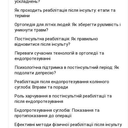
ускладнень?
Як проходить реабілітація після інсульту: етапи та
терміни
Ортопедія для літніх людей: Як зберегти рухливість і
уникнути травм?
Постінсультна реабілітація: Як правильно
відновитися після інсульту?
Переваги сучасних технологій в ортопедії та
ендопротезуванні
Психологічна підтримка в постінсультний період: Як
подолати депресію?
Реабілітація після ендопротезування колінного
суглоба: Вправи та поради
Роль харчування в постінсультній реабілітації та
після ендопротезування
Ендопротезування суглобів: Показання та
протипоказання до операції
Ефективні методи фізичної реабілітації після інсульту