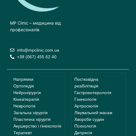
MP Clinic – медицина від
професіоналів
info@mpclinic.com.ua
+38 (067) 455 62 40
Напрямки
Постковідна
Ортопедія
реабілітація
Нейрохірургія
Гастроентерологія
Кінезітерапія
Гінекологія
Неврологія
Артроскопія
Загальна хірургія
Лікувальний масаж
Пластична хірургія
Хвороби судин
Акушерство і гінекологія
Психологія
Терапевт
Депресія