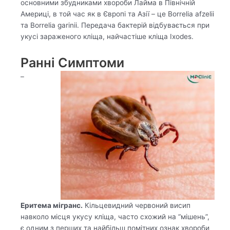
основними збудниками хвороби Лайма в Північній
Америці, в той час як в Європі та Азії – це Borrelia afzelii
та Borrelia garinii. Передача бактерій відбувається при
укусі зараженого кліща, найчастіше кліща Ixodes.
Ранні Симптоми
–
Еритема мігранс.
Кільцевидний червоний висип
навколо місця укусу кліща, часто схожий на “мішень”,
є одним з перших та найбільш помітних ознак хвороби