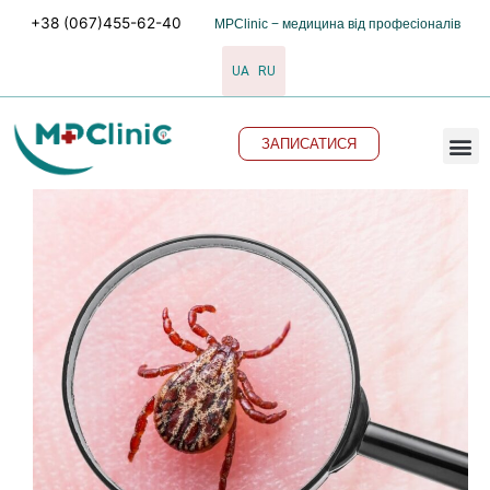
Перейти
+38 (067)455-62-40
MPClinic − медицина від професіоналів
до
вмісту
UA
RU
M
ЗАПИСАТИСЯ