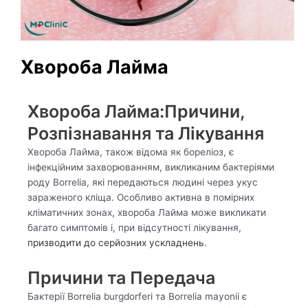
Хвороба Лайма
Хвороба Лайма:Причини,
Розпізнавання та Лікування
Хвороба Лайма, також відома як бореліоз, є
інфекційним захворюванням, викликаним бактеріями
роду Borrelia, які передаються людині через укус
зараженого кліща. Особливо активна в помірних
кліматичних зонах, хвороба Лайма може викликати
багато симптомів і, при відсутності лікування,
призводити до серйозних ускладнень
.
Причини та Передача
Бактерії Borrelia burgdorferi та Borrelia mayonii є