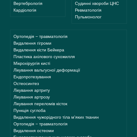
Вертебрологія
Судинні хвороби ЦНС
Кардіологія
Ревматологія
Пульмонолог
Ортопедія − травматологія
Видалення гігроми
Видалення кісти Бейкера
Пластика ахілового сухожилля
Мікрохірургія кисті
Лікування вальгусної деформації
Ендопротезування
Остеосинтез
Лікування артриту
Лікування артрозу
Лікування переломів кісток
Пункція суглоба
Видалення чужорідного тіла м'яких тканин
Ортопедія − травматологія
Видалення остеоми