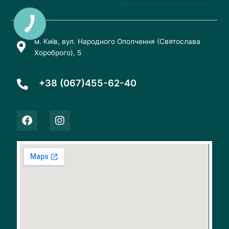
м. Київ, вул. Народного Ополчення (Святослава
Хороброго), 5
+38 (067)455-62-40
F
I
a
n
c
s
e
t
b
a
o
g
o
r
k
a
m