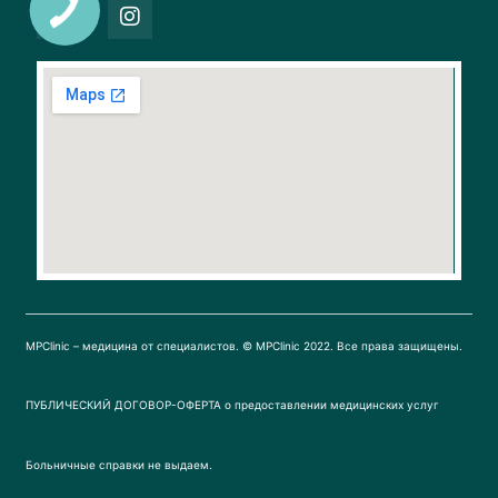
F
I
a
n
c
s
e
t
b
a
o
g
o
r
k
a
m
MPClinic – медицина от специалистов. © MPClinic 2022. Все права защищены.
ПУБЛИЧЕСКИЙ ДОГОВОР-ОФЕРТА о предоставлении медицинских услуг
Больничные справки не выдаем.