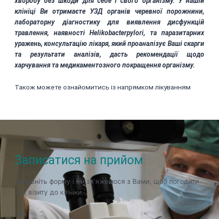
хворобу без шкоди для себе і свого організму. У нашій
клініці Ви отримаєте УЗД органів черевної порожнини,
лабораторну діагностику для виявлення дисфункцій
травлення, наявності
Helikobacterpylori
, та паразитарних
уражень, консультацію лікаря, який проаналізує Ваші скарги
та результати аналізів, дасть рекомендації щодо
харчування та медикаментозного покращення організму.
Також можете ознайомитись із напрямком лікуванням
Болі в нирках
Записатися на прийом
Заповніть форму і ми зв’яжемося з Вами, щоб погодити
час візиту до клініки
Ім'я