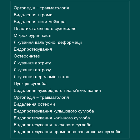
Ортопедія − травматологія
Видалення гігроми
Видалення кісти Бейкера
Пластика ахілового сухожилля
Мікрохірургія кисті
Лікування вальгусної деформації
Ендопротезування
Остеосинтез
Лікування артриту
Лікування артрозу
Лікування переломів кісток
Пункція суглоба
Видалення чужорідного тіла м'яких тканин
Ортопедія − травматологія
Видалення остеоми
Ендопротезування кульшового суглоба
Ендопротезування колінного суглоба
Ендопротезування плечового суглоба
Ендопротезування променево-зап'ясткових суглобів