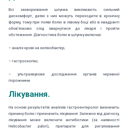
Всі захворювання шлунка викликають сильний
дискомфорт, деякі з них можуть переходити в хронічну
форму, тому при появі болю в лівому боці або в квадранті
обов’язково слід звернутися до лікаря і пройти
обстеження. Діагностика болю в шлунку включає:
– аналіз крові на хелікобактер;
– гастроскопію;
– ультразвукове дослідження органів черевної
порожнини.
Лікування.
На основі результатів аналізів гастроентеролог визначить
причину болю і призначить лікування. Залежно від діагнозу,
лікування може включати антибіотики (за наявності
Helicobacter pylori), препарати для регулювання