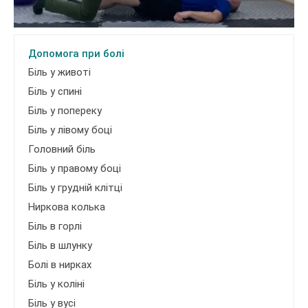
Допомога при болі
Біль у животі
Біль у спині
Біль у попереку
Біль у лівому боці
Головний біль
Біль у правому боці
Біль у грудній клітці
Ниркова колька
Біль в горлі
Біль в шлунку
Болі в нирках
Біль у коліні
Біль у вусі