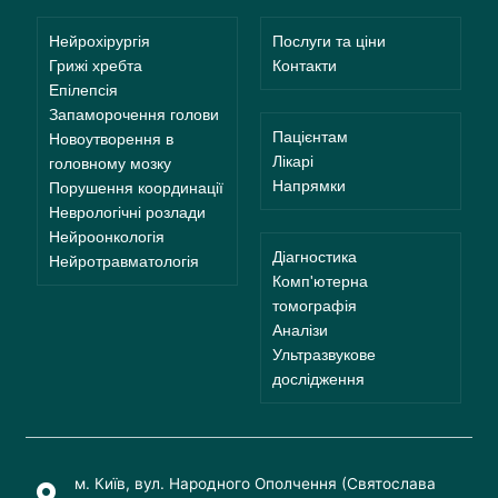
Нейрохірургія
Послуги та ціни
Грижі хребта
Контакти
Епілепсія
Запаморочення голови
Пацієнтам
Новоутворення в
Лікарі
головному мозку
Напрямки
Порушення координації
Неврологічні розлади
Нейроонкологія
Діагностика
Нейротравматологія
Комп'ютерна
томографія
Аналізи
Ультразвукове
дослідження
м. Київ, вул. Народного Ополчення (Святослава