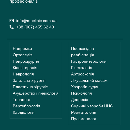
професіоналів
info@mpclinic.com.ua
+38 (067) 455 62 40
Напрямки
Постковідна
Ортопедія
реабілітація
Нейрохірургія
Гастроентерологія
Кінезітерапія
Гінекологія
Неврологія
Артроскопія
Загальна хірургія
Лікувальний масаж
Пластична хірургія
Хвороби судин
Акушерство і гінекологія
Психологія
Терапевт
Депресія
Вертебрологія
Судинні хвороби ЦНС
Кардіологія
Ревматологія
Пульмонолог