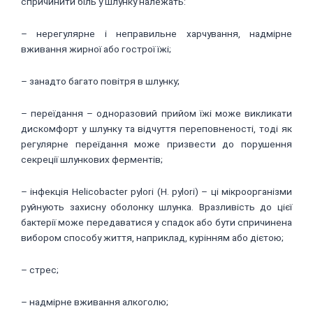
спричинити біль у шлунку належать:
– нерегулярне і неправильне харчування, надмірне
вживання жирної або гострої їжі;
– занадто багато повітря в шлунку;
– переїдання – одноразовий прийом їжі може викликати
дискомфорт у шлунку та відчуття переповненості, тоді як
регулярне переїдання може призвести до порушення
секреції шлункових ферментів;
– інфекція Helicobacter pylori (H. pylori) – ці мікроорганізми
руйнують захисну оболонку шлунка. Вразливість до цієї
бактерії може передаватися у спадок або бути спричинена
вибором способу життя, наприклад, курінням або дієтою;
– стрес;
– надмірне вживання алкоголю;