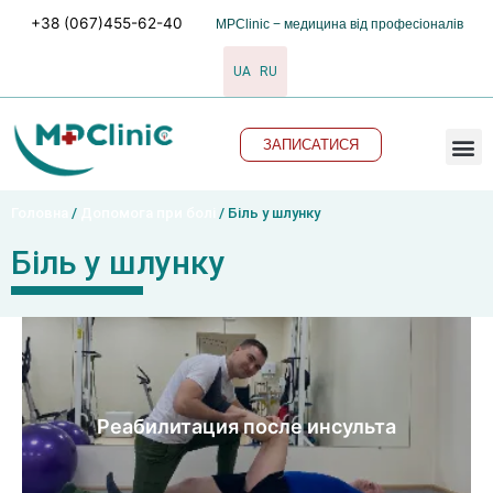
Перейти
+38 (067)455-62-40
MPClinic − медицина від професіоналів
до
вмісту
UA
RU
M
ЗАПИСАТИСЯ
Головна
/
Допомога при болі
/ Біль у шлунку
Біль у шлунку
Реабилитация после инсульта