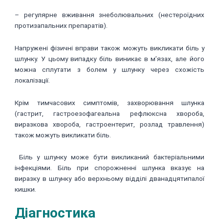
– регулярне вживання знеболювальних (нестероїдних
протизапальних препаратів).
Напружені фізичні вправи також можуть викликати біль у
шлунку. У цьому випадку біль виникає в м’язах, але його
можна сплутати з болем у шлунку через схожість
локалізації.
Крім тимчасових симптомів, захворювання шлунка
(гастрит, гастроезофагеальна рефлюксна хвороба,
виразкова хвороба, гастроентерит, розлад травлення)
також можуть викликати біль.
Біль у шлунку може бути викликаний бактеріальними
інфекціями. Біль при спорожненні шлунка вказує на
виразку в шлунку або верхньому відділі дванадцятипалої
кишки.
Діагностика