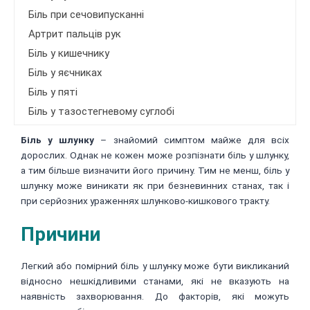
Біль при сечовипусканні
Артрит пальців рук
Біль у кишечнику
Біль у яєчниках
Біль у пяті
Біль у тазостегневому суглобі
Біль у шлунку
– знайомий симптом майже для всіх
дорослих. Однак не кожен може розпізнати біль у шлунку,
а тим більше визначити його причину. Тим не менш, біль у
шлунку може виникати як при безневинних станах, так і
при серйозних ураженнях шлунково-кишкового тракту.
Причини
Легкий або помірний біль у шлунку може бути викликаний
відносно нешкідливими станами, які не вказують на
наявність захворювання. До факторів, які можуть