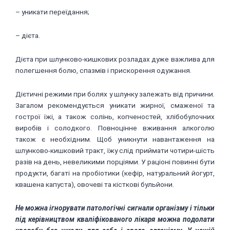
– уникати переїдання;
– дієта.
Дієта при шлунково-кишкових розладах дуже важлива для
полегшення болю, спазмів і прискорення одужання.
Дієтичні режими при болях у шлунку залежать від причини.
Загалом рекомендується уникати жирної, смаженої та
гострої їжі, а також солінь, копченостей, хлібобулочних
виробів і солодкого. Повноцінне вживання алкоголю
також є необхідним. Щоб уникнути навантаження на
шлунково-кишковий тракт, їжу слід приймати чотири-шість
разів на день, невеликими порціями. У раціоні повинні бути
продукти, багаті на пробіотики (кефір, натуральний йогурт,
квашена капуста), овочеві та кісткові бульйони.
Не можна ігнорувати патологічні сигнали організму і тільки
під керівництвом кваліфікованого лікаря можна подолати