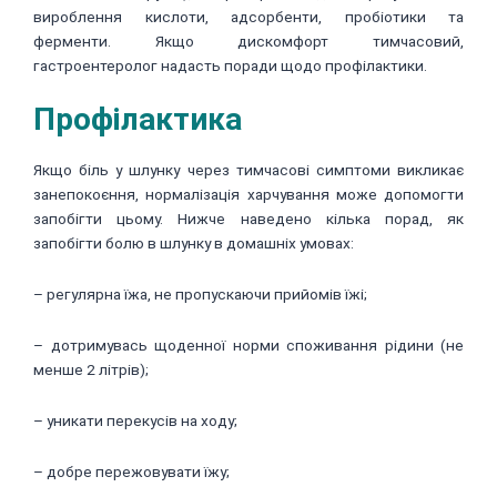
вироблення кислоти, адсорбенти, пробіотики та
ферменти. Якщо дискомфорт тимчасовий,
гастроентеролог надасть поради щодо профілактики.
Профілактика
Якщо біль у шлунку через тимчасові симптоми викликає
занепокоєння, нормалізація харчування може допомогти
запобігти цьому. Нижче наведено кілька порад, як
запобігти болю в шлунку в домашніх умовах:
– регулярна їжа, не пропускаючи прийомів їжі;
– дотримувась щоденної норми споживання рідини (не
менше 2 літрів);
– уникати перекусів на ходу;
– добре пережовувати їжу;