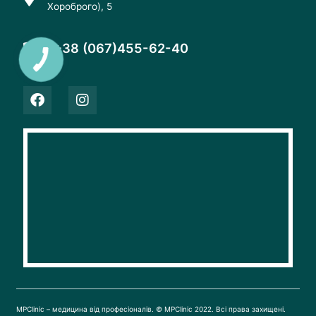
Хороброго), 5
+38 (067)455-62-40
F
I
a
n
c
s
e
t
b
a
o
g
o
r
k
a
m
MPClinic – медицина від професіоналів. © MPClinic 2022. Всі права захищені.