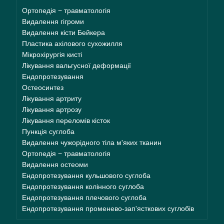
Ортопедія − травматологія
Видалення гігроми
Видалення кісти Бейкера
Пластика ахілового сухожилля
Мікрохірургія кисті
Лікування вальгусної деформації
Ендопротезування
Остеосинтез
Лікування артриту
Лікування артрозу
Лікування переломів кісток
Пункція суглоба
Видалення чужорідного тіла м'яких тканин
Ортопедія − травматологія
Видалення остеоми
Ендопротезування кульшового суглоба
Ендопротезування колінного суглоба
Ендопротезування плечового суглоба
Ендопротезування променево-зап'ясткових суглобів