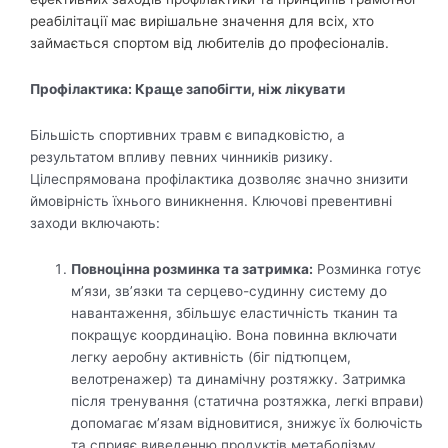
реабілітації має вирішальне значення для всіх, хто
займається спортом від любителів до професіоналів.
Профілактика: Краще запобігти, ніж лікувати
Більшість спортивних травм є випадковістю, а
результатом впливу певних чинників ризику.
Цілеспрямована профілактика дозволяє значно знизити
ймовірність їхнього виникнення. Ключові превентивні
заходи включають:
Повноцінна розминка та затримка:
Розминка готує
м’язи, зв’язки та серцево-судинну систему до
навантаження, збільшує еластичність тканин та
покращує координацію. Вона повинна включати
легку аеробну активність (біг підтюпцем,
велотренажер) та динамічну розтяжку. Затримка
після тренування (статична розтяжка, легкі вправи)
допомагає м’язам відновитися, знижує їх болючість
та сприяє виведенню продуктів метаболізму.