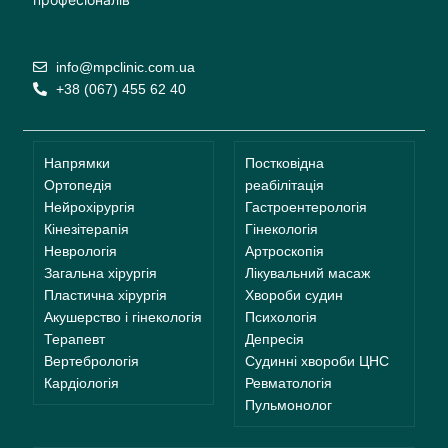
info@mpclinic.com.ua
+38 (067) 455 62 40
Напрямки
Постковідна
Ортопедія
реабілітація
Нейрохірургія
Гастроентерологія
Кінезітерапія
Гінекологія
Неврологія
Артроскопія
Загальна хірургія
Лікувальний масаж
Пластична хірургія
Хвороби судин
Акушерство і гінекологія
Психологія
Терапевт
Депресія
Вертебрологія
Судинні хвороби ЦНС
Кардіологія
Ревматологія
Пульмонолог