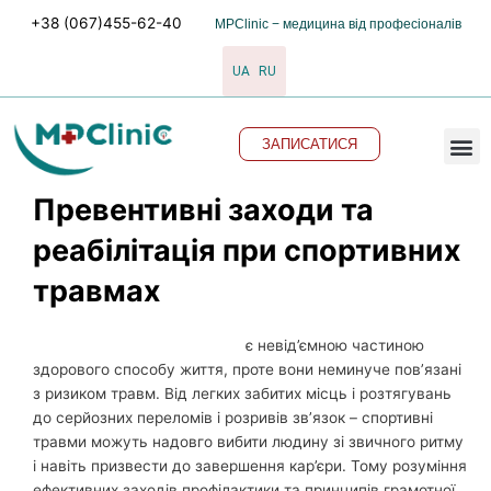
Перейти
+38 (067)455-62-40
MPClinic − медицина від професіоналів
до
вмісту
UA
RU
M
ЗАПИСАТИСЯ
Превентивні заходи та
реабілітація при спортивних
травмах
Спорт та фізична активність
є невід’ємною частиною
здорового способу життя, проте вони неминуче пов’язані
з ризиком травм. Від легких забитих місць і розтягувань
до серйозних переломів і розривів зв’язок – спортивні
травми можуть надовго вибити людину зі звичного ритму
і навіть призвести до завершення кар’єри. Тому розуміння
ефективних заходів профілактики та принципів грамотної