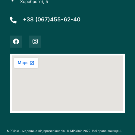
Хороброго), 5
+38 (067)455-62-40
F
I
a
n
c
s
e
t
b
a
o
g
o
r
k
a
m
MPClinic – медицина від професіоналів. © MPClinic 2022. Всі права захищені.