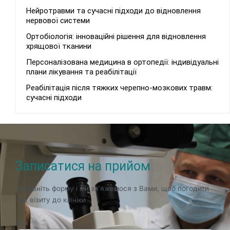
Нейротравми та сучасні підходи до відновлення
нервової системи
Ортобіологія: інноваційні рішення для відновлення
хрящової тканини
Персоналізована медицина в ортопедії: індивідуальні
плани лікування та реабілітації
Реабілітація після тяжких черепно-мозкових травм:
сучасні підходи
Записатися на прийом
Заповніть форму і ми зв’яжемося з Вами, щоб погодити
час візиту до клініки
Ім'я