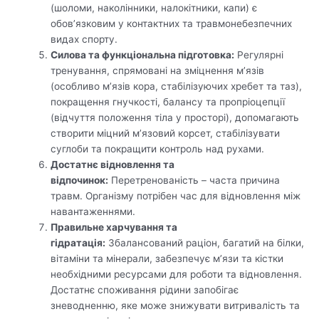
(шоломи, наколінники, налокітники, капи) є
обов’язковим у контактних та травмонебезпечних
видах спорту.
Силова та функціональна підготовка:
Регулярні
тренування, спрямовані на зміцнення м’язів
(особливо м’язів кора, стабілізуючих хребет та таз),
покращення гнучкості, балансу та пропріоцепції
(відчуття положення тіла у просторі), допомагають
створити міцний м’язовий корсет, стабілізувати
суглоби та покращити контроль над рухами.
Достатнє відновлення та
відпочинок:
Перетренованість – часта причина
травм. Організму потрібен час для відновлення між
навантаженнями.
Правильне харчування та
гідратація:
Збалансований раціон, багатий на білки,
вітаміни та мінерали, забезпечує м’язи та кістки
необхідними ресурсами для роботи та відновлення.
Достатнє споживання рідини запобігає
зневодненню, яке може знижувати витривалість та