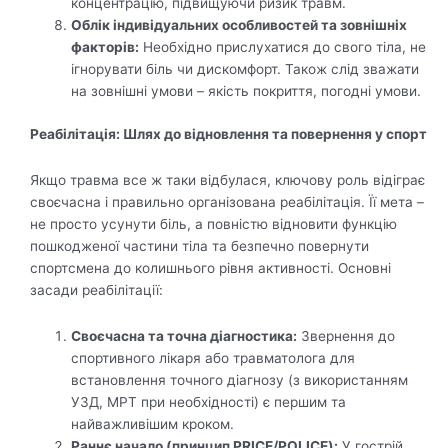
концентрацію, підвищуючи ризик травм.
Облік індивідуальних особливостей та зовнішніх
факторів:
Необхідно прислухатися до свого тіла, не
ігнорувати біль чи дискомфорт. Також слід зважати
на зовнішні умови – якість покриття, погодні умови.
Реабілітація: Шлях до відновлення та повернення у спорт
Якщо травма все ж таки відбулася, ключову роль відіграє
своєчасна і правильно організована реабілітація. Її мета –
не просто усунути біль, а повністю відновити функцію
пошкодженої частини тіла та безпечно повернути
спортсмена до колишнього рівня активності. Основні
засади реабілітації:
Своєчасна та точна діагностика:
Звернення до
спортивного лікаря або травматолога для
встановлення точного діагнозу (з використанням
УЗД, МРТ при необхідності) є першим та
найважливішим кроком.
Раннє начало (принцип PRICE/POLICE):
У гострій