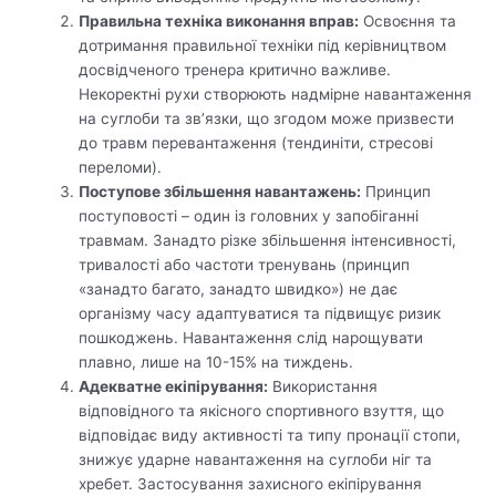
Правильна техніка виконання вправ:
Освоєння та
дотримання правильної техніки під керівництвом
досвідченого тренера критично важливе.
Некоректні рухи створюють надмірне навантаження
на суглоби та зв’язки, що згодом може призвести
до травм перевантаження (тендиніти, стресові
переломи).
Поступове збільшення навантажень:
Принцип
поступовості – один із головних у запобіганні
травмам. Занадто різке збільшення інтенсивності,
тривалості або частоти тренувань (принцип
«занадто багато, занадто швидко») не дає
організму часу адаптуватися та підвищує ризик
пошкоджень. Навантаження слід нарощувати
плавно, лише на 10-15% на тиждень.
Адекватне екіпірування:
Використання
відповідного та якісного спортивного взуття, що
відповідає виду активності та типу пронації стопи,
знижує ударне навантаження на суглоби ніг та
хребет. Застосування захисного екіпірування