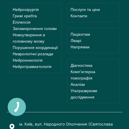
Нейрохірургія
Послуги та ціни
Грижі хребта
Контакти
Епілепсія
Запаморочення голови
Пацієнтам
Новоутворення в
Лікарі
головному мозку
Напрямки
Порушення координації
Неврологічні розлади
Нейроонкологія
Діагностика
Нейротравматологія
Комп'ютерна
томографія
Аналізи
Ультразвукове
дослідження
м. Київ, вул. Народного Ополчення (Святослава