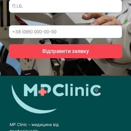
Телефон
Відправити заявку
MP Clinic – медицина від
професіоналів