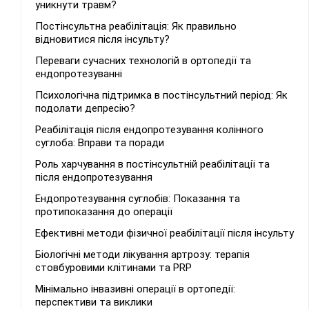
уникнути травм?
Постінсультна реабілітація: Як правильно
відновитися після інсульту?
Переваги сучасних технологій в ортопедії та
ендопротезуванні
Психологічна підтримка в постінсультний період: Як
подолати депресію?
Реабілітація після ендопротезування колінного
суглоба: Вправи та поради
Роль харчування в постінсультній реабілітації та
після ендопротезування
Ендопротезування суглобів: Показання та
протипоказання до операції
Ефективні методи фізичної реабілітації після інсульту
Біологічні методи лікування артрозу: терапія
стовбуровими клітинами та PRP
Мінімально інвазивні операції в ортопедії:
перспективи та виклики