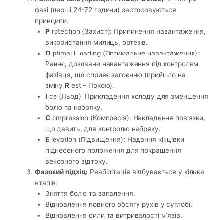
фазі (перші 24-72 години) застосовуються
принципи:
P
rotection (Захист): Припинення навантаження,
використання милиць, ортезів.
O
ptimal
L
oading (Оптимальне навантаження):
Раннє, дозоване навантаження під контролем
фахівця, що сприяє загоєнню (прийшло на
зміну
R
est – Покою).
I
ce (Льод): Прикладення холоду для зменшення
болю та набряку.
C
ompression (Компресія): Накладення пов’язки,
що давить, для контролю набряку.
E
levation (Підвищення): Надання кінцівки
піднесеного положення для покращення
венозного відтоку.
Фазовий підхід:
Реабілітація відбувається у кілька
етапів:
Зняття болю та запалення.
Відновлення повного обсягу рухів у суглобі.
Відновлення сили та витривалості м’язів.