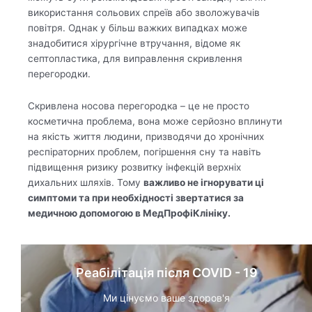
використання сольових спреїв або зволожувачів
повітря. Однак у більш важких випадках може
знадобитися хірургічне втручання, відоме як
септопластика, для виправлення скривлення
перегородки.
Скривлена носова перегородка – це не просто
косметична проблема, вона може серйозно вплинути
на якість життя людини, призводячи до хронічних
респіраторних проблем, погіршення сну та навіть
підвищення ризику розвитку інфекцій верхніх
дихальних шляхів. Тому
важливо не ігнорувати ці
симптоми та при необхідності звертатися за
медичною допомогою в МедПрофіКлініку.
Реабілітація після COVID - 19
Ми цінуємо ваше здоров'я