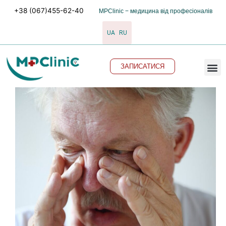
Перейти
+38 (067)455-62-40
MPClinic − медицина від професіоналів
до
вмісту
UA
RU
M
ЗАПИСАТИСЯ