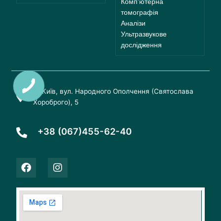
Комп'ютерна
томографія
Аналізи
Ультразвукове
дослідження
м. Київ, вул. Народного Ополчення (Святослава
Хороброго), 5
+38 (067)455-62-40
F
I
a
n
c
s
e
t
b
a
o
g