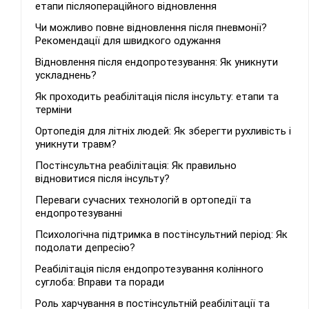
етапи післяопераційного відновлення
Чи можливо повне відновлення після пневмонії?
Рекомендації для швидкого одужання
Відновлення після ендопротезування: Як уникнути
ускладнень?
Як проходить реабілітація після інсульту: етапи та
терміни
Ортопедія для літніх людей: Як зберегти рухливість і
уникнути травм?
Постінсультна реабілітація: Як правильно
відновитися після інсульту?
Переваги сучасних технологій в ортопедії та
ендопротезуванні
Психологічна підтримка в постінсультний період: Як
подолати депресію?
Реабілітація після ендопротезування колінного
суглоба: Вправи та поради
Роль харчування в постінсультній реабілітації та