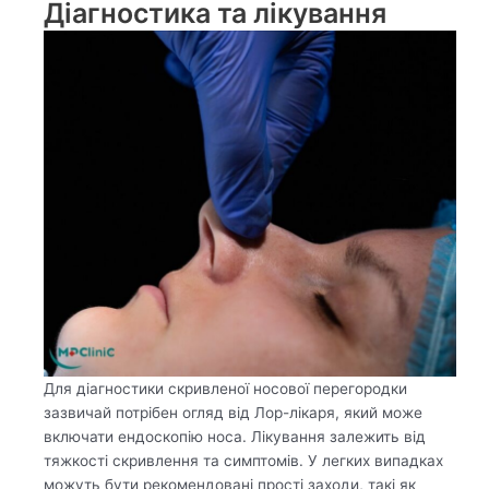
Діагностика та лікування
Для діагностики скривленої носової перегородки
зазвичай потрібен огляд від Лор-лікаря, який може
включати ендоскопію носа. Лікування залежить від
тяжкості скривлення та симптомів. У легких випадках
можуть бути рекомендовані прості заходи, такі як