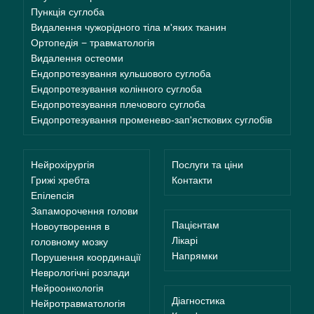
Пункція суглоба
Видалення чужорідного тіла м'яких тканин
Ортопедія − травматологія
Видалення остеоми
Ендопротезування кульшового суглоба
Ендопротезування колінного суглоба
Ендопротезування плечового суглоба
Ендопротезування променево-зап'ясткових суглобів
Нейрохірургія
Послуги та ціни
Грижі хребта
Контакти
Епілепсія
Запаморочення голови
Пацієнтам
Новоутворення в
Лікарі
головному мозку
Напрямки
Порушення координації
Неврологічні розлади
Нейроонкологія
Діагностика
Нейротравматологія