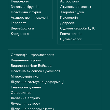
Неврологія
Артроскопія
Загальна хірургія
Лікувальний масаж
Пластична хірургія
Хвороби судин
Акушерство і гінекологія
Психологія
Терапевт
Депресія
Вертебрологія
Судинні хвороби ЦНС
Кардіологія
Ревматологія
Пульмонолог
Ортопедія − травматологія
Видалення гігроми
Видалення кісти Бейкера
Пластика ахілового сухожилля
Мікрохірургія кисті
Лікування вальгусної деформації
Ендопротезування
Остеосинтез
Лікування артриту
Лікування артрозу
Лікування переломів кісток