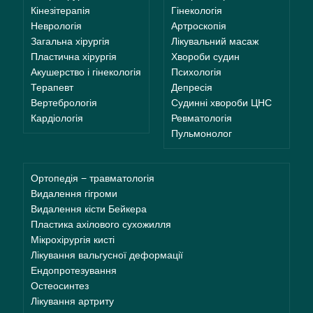
Кінезітерапія
Гінекологія
Неврологія
Артроскопія
Загальна хірургія
Лікувальний масаж
Пластична хірургія
Хвороби судин
Акушерство і гінекологія
Психологія
Терапевт
Депресія
Вертебрологія
Судинні хвороби ЦНС
Кардіологія
Ревматологія
Пульмонолог
Ортопедія − травматологія
Видалення гігроми
Видалення кісти Бейкера
Пластика ахілового сухожилля
Мікрохірургія кисті
Лікування вальгусної деформації
Ендопротезування
Остеосинтез
Лікування артриту