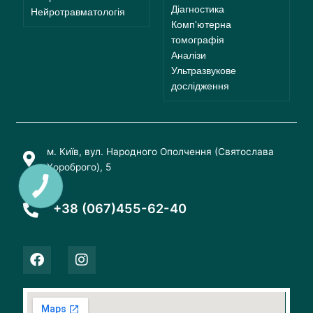
Діагностика
Нейротравматологія
Комп'ютерна
томографія
Аналізи
Ультразвукове
дослідження
м. Київ, вул. Народного Ополчення (Святослава
Хороброго), 5
+38 (067)455-62-40
F
I
a
n
c
s
e
t
b
a