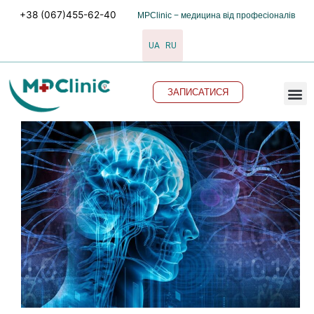
Перейти
+38 (067)455-62-40
MPClinic − медицина від професіоналів
до
вмісту
UA
RU
M
ЗАПИСАТИСЯ