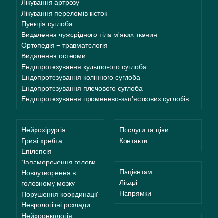
Лікування артрозу
Лікування переломів кісток
Пункція суглоба
Видалення чужорідного тіла м'яких тканин
Ортопедія − травматологія
Видалення остеоми
Ендопротезування кульшового суглоба
Ендопротезування колінного суглоба
Ендопротезування плечового суглоба
Ендопротезування променево-зап'ясткових суглобів
Нейрохірургія
Послуги та ціни
Грижі хребта
Контакти
Епілепсія
Запаморочення голови
Пацієнтам
Новоутворення в
Лікарі
головному мозку
Напрямки
Порушення координації
Неврологічні розлади
Нейроонкологія