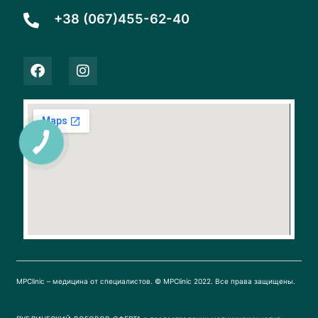
+38 (067)455-62-40
F
I
a
n
c
s
e
t
b
a
o
g
o
r
k
a
m
MPClinic – медицина от специалистов. © MPClinic 2022. Все права защищены.