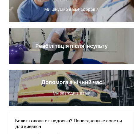
Ми цінуємо ваше здоров'я
Реабілітація після інсульту
Допомога в нічний час
Ми завжди з вами
Болит голова от недосып? Повседневные советы
для киевлян