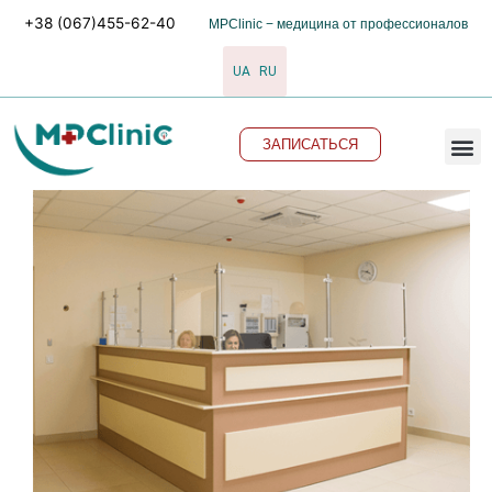
Перейти
+38 (067)455-62-40
MPClinic − медицина от профессионалов
к
содержимому
UA
RU
M
ЗАПИСАТЬСЯ