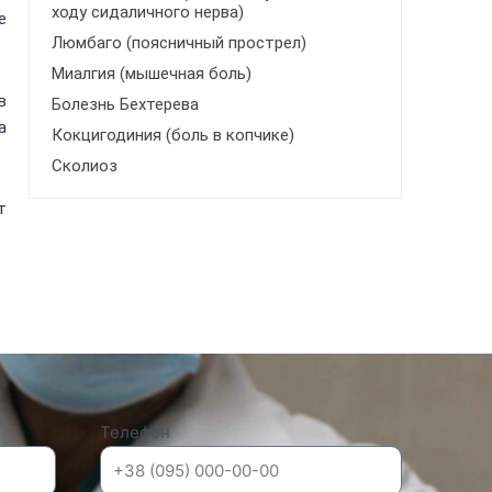
ходу сидаличного нерва)
е
Люмбаго (поясничный прострел)
Миалгия (мышечная боль)
в
Болезнь Бехтерева
а
Кокцигодиния (боль в копчике)
Сколиоз
т
Телефон