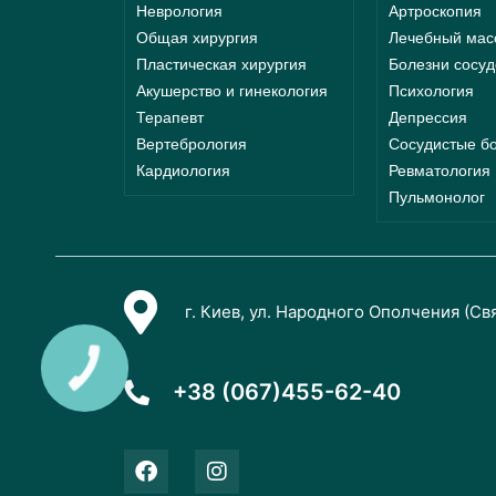
Неврология
Артроскопия
Общая хирургия
Лечебный мас
Пластическая хирургия
Болезни сосуд
Акушерство и гинекология
Психология
Терапевт
Депрессия
Вертебрология
Сосудистые б
Кардиология
Ревматология
Пульмонолог
г. Киев, ул. Народного Ополчения (Св
+38 (067)455-62-40
F
I
a
n