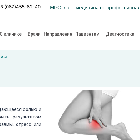
8 (067)455-62-40
MPClinic − медицина от профессиона
О клинике
Врачи
Направления
Пациентам
Диагностика
змы
е
дающееся болью и
быть результатом
равмы, стресс или