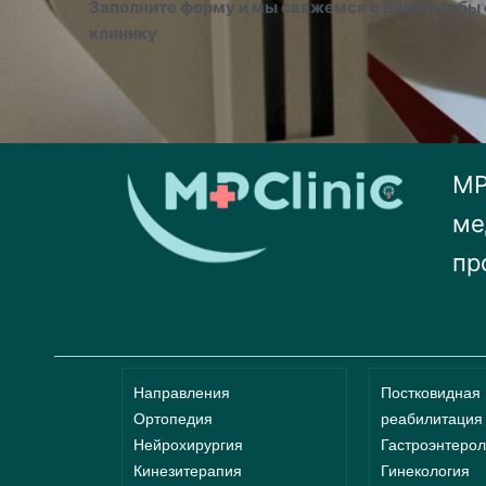
Заполните форму и мы свяжемся с Вами чтобы 
клинику
MP 
ме
пр
Направления
Постковидная
Ортопедия
реабилитация
Нейрохирургия
Гастроэнтерол
Кинезитерапия
Гинекология