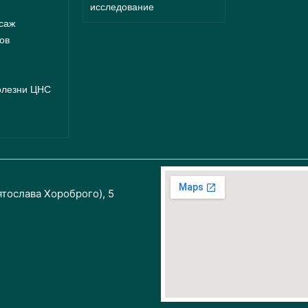
исследование
саж
ов
олезни ЦНС
ятослава Хороброго), 5