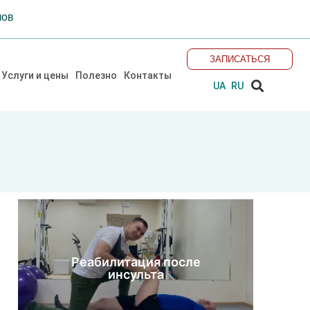
лов
ЗАПИСАТЬСЯ
Sear
Услуги и цены
Полезно
Контакты
UA
RU
Реабилитация после
инсульта