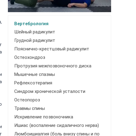
,
Вертебрология
Шейный радикулит
Грудной радикулит
т
Пояснично-крестцовый радикулит
а
Остеохондроз
Протрузия межпозвоночного диска
и
Мышечные спазмы
а
Рефлексотерапия
Синдром хронической усталости
Остеопороз
ю
Травмы спины
Искривление позвоночника
Ишиас (воспаление сидаличного нерва)
и
Люмбоишиалгия (боль внизу спины и по
т