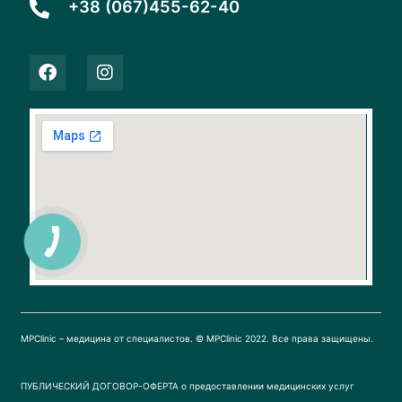
+38 (067)455-62-40
F
I
a
n
c
s
e
t
b
a
o
g
o
r
k
a
m
MPClinic – медицина от специалистов. © MPClinic 2022. Все права защищены.
ПУБЛИЧЕСКИЙ ДОГОВОР-ОФЕРТА о предоставлении медицинских услуг