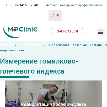
Перейти
+38 (067)455-62-40
MPClinic − медицина от профессионалов
к
содержимому
UA
RU
M
ЗАПИСАТЬСЯ
Главная
/
Направления
/ Эндовенозная лазерная коагуляция
подкожных вен
Измерение гомилково-
плечевого индекса
Реабилитация после инсульта