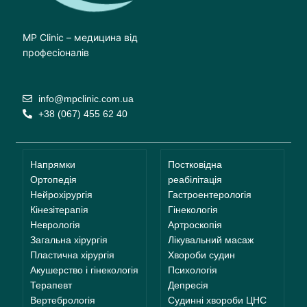
MP Clinic – медицина від
професіоналів
info@mpclinic.com.ua
+38 (067) 455 62 40
Напрямки
Постковідна
Ортопедія
реабілітація
Нейрохірургія
Гастроентерологія
Кінезітерапія
Гінекологія
Неврологія
Артроскопія
Загальна хірургія
Лікувальний масаж
Пластична хірургія
Хвороби судин
Акушерство і гінекологія
Психологія
Терапевт
Депресія
Вертебрологія
Судинні хвороби ЦНС