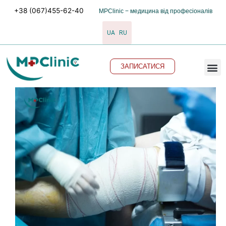
Перейти
+38 (067)455-62-40
MPClinic − медицина від професіоналів
до
вмісту
UA
RU
M
ЗАПИСАТИСЯ