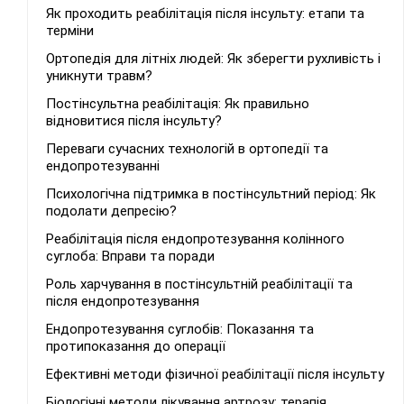
Як проходить реабілітація після інсульту: етапи та
терміни
Ортопедія для літніх людей: Як зберегти рухливість і
уникнути травм?
Постінсультна реабілітація: Як правильно
відновитися після інсульту?
Переваги сучасних технологій в ортопедії та
ендопротезуванні
Психологічна підтримка в постінсультний період: Як
подолати депресію?
Реабілітація після ендопротезування колінного
суглоба: Вправи та поради
Роль харчування в постінсультній реабілітації та
після ендопротезування
Ендопротезування суглобів: Показання та
протипоказання до операції
Ефективні методи фізичної реабілітації після інсульту
Біологічні методи лікування артрозу: терапія