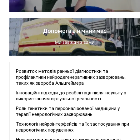
Допомога в нічний час
Ми завжди з вами
Розвиток методів ранньої діагностики та
профілактики нейродегенеративних захворювань,
таких як хвороба Альцгеймера
Інноваційні підходи до реабілітації після інсульту з
використанням віртуальної реальності
Роль генетики та персоналізованої медицини у
терапії неврологічних захворювань
Технології нейроінтерфейсів та їх застосування при
неврологічних порушеннях
Нові методи діагностики та лікування хронічної