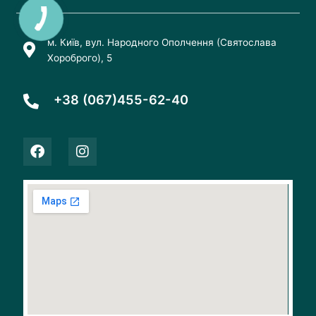
м. Київ, вул. Народного Ополчення (Святослава
Хороброго), 5
+38 (067)455-62-40
F
I
a
n
c
s
e
t
b
a
o
g
o
r
k
a
m