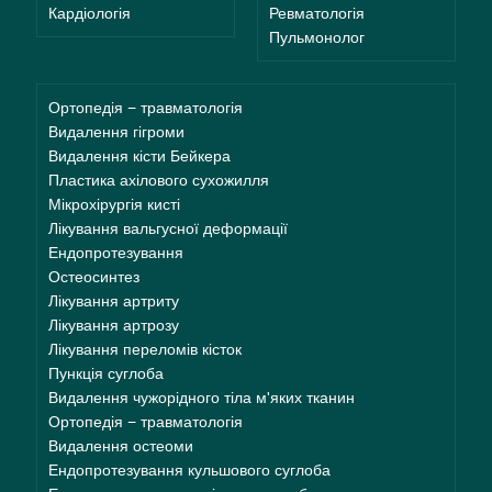
Кардіологія
Ревматологія
Пульмонолог
Ортопедія − травматологія
Видалення гігроми
Видалення кісти Бейкера
Пластика ахілового сухожилля
Мікрохірургія кисті
Лікування вальгусної деформації
Ендопротезування
Остеосинтез
Лікування артриту
Лікування артрозу
Лікування переломів кісток
Пункція суглоба
Видалення чужорідного тіла м'яких тканин
Ортопедія − травматологія
Видалення остеоми
Ендопротезування кульшового суглоба