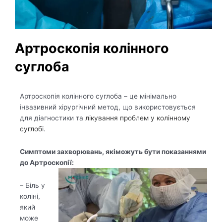
Артроскопія колінного
суглоба
Артроскопія колінного суглоба – це мінімально
інвазивний хірургічний метод, що використовується
для діагностики та
лікування проблем у колінному
суглоб
і.
Симптоми захворюван
ь, якіможуть бути показаннями
до Артроскопії:
– Біль у
коліні,
який
може