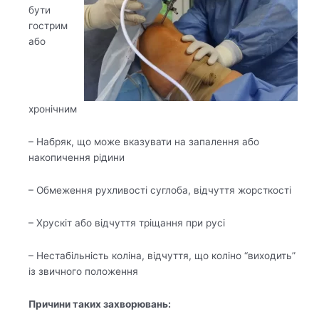
бути
гострим
або
хронічним
– Набряк, що може вказувати на запалення або
накопичення рідини
– Обмеження рухливості суглоба, відчуття жорсткості
– Хрускіт або відчуття тріщання при русі
– Нестабільність коліна, відчуття, що коліно “виходить”
із звичного положення
Причини таких захворюван
ь: