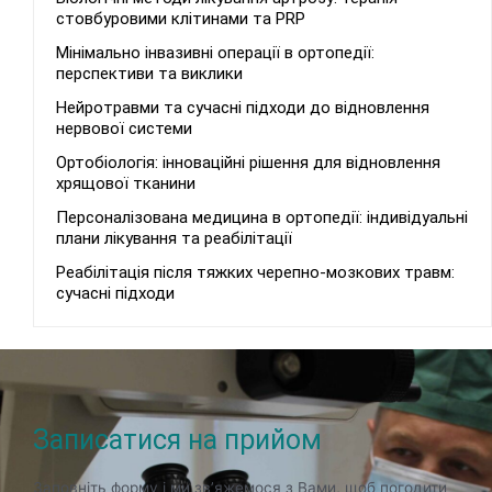
стовбуровими клітинами та PRP
Мінімально інвазивні операції в ортопедії:
перспективи та виклики
Нейротравми та сучасні підходи до відновлення
нервової системи
Ортобіологія: інноваційні рішення для відновлення
хрящової тканини
Персоналізована медицина в ортопедії: індивідуальні
плани лікування та реабілітації
Реабілітація після тяжких черепно-мозкових травм:
сучасні підходи
Записатися на прийом
Заповніть форму і ми зв’яжемося з Вами, щоб погодити