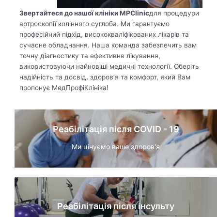
Звертайтеся до нашої клініки
MPClinic
для процедури
артроскопії колінного суглоба. Ми гарантуємо
професійний підхід, висококваліфікованих лікарів та
сучасне обладнання. Наша команда забезпечить вам
точну діагностику та ефективне лікування,
використовуючи найновіші медичні технології. Оберіть
надійність та досвід, здоров’я та комфорт, який Вам
пропонує МедПрофіКлініка!
Реабілітація після COVID - 19
Ми цінуємо ваше здоров'я
Реабілітація після інсульту