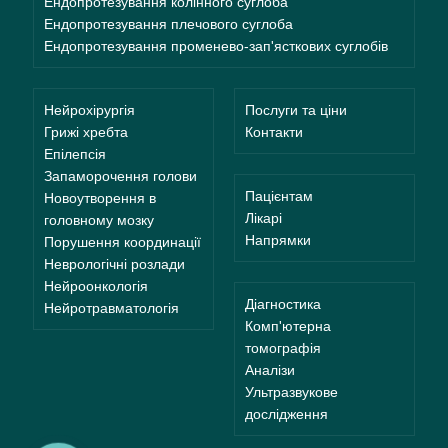
Ендопротезування колінного суглоба
Ендопротезування плечового суглоба
Ендопротезування променево-зап'ясткових суглобів
Нейрохірургія
Послуги та ціни
Грижі хребта
Контакти
Епілепсія
Запаморочення голови
Пацієнтам
Новоутворення в
Лікарі
головному мозку
Напрямки
Порушення координації
Неврологічні розлади
Нейроонкологія
Діагностика
Нейротравматологія
Комп'ютерна
томографія
Аналізи
Ультразвукове
дослідження