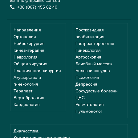
info@mpclinic.com.ua
+38 (067) 455 62 40
Направления
Постковидная
Ортопедия
реабилитация
Нейрохирургия
Гастроэнтерология
Кинезитерапия
Гинекология
Неврология
Артроскопия
Общая хирургия
Лечебный массаж
Пластическая хирургия
Болезни сосудов
Акушерство и
Психология
гинекология
Депрессия
Терапевт
Сосудистые болезни
Вертебрология
ЦНС
Кардиология
Ревматология
Пульмонолог
Диагностика
Компьютерная томография