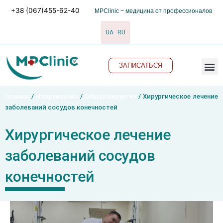
Перейти
+38 (067)455-62-40
MPClinic − медицина от профессионалов
к
содержимому
UA
RU
M
ЗАПИСАТЬСЯ
Главная
/
Направления
/
Общая хирургия
/
Хирургическое лечение
заболеваний сосудов конечностей
Хирургическое лечение
заболеваний сосудов
конечностей