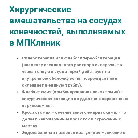
Хирургические
вмешательства на сосудах
конечностей, выполняемых
в МПКлиник
Склеротерапия или флебосклерооблитерация
(введение специального раствора склерозанта
через тонкую иглу, который действует на
внутреннюю оболочку вены, повреждает ее и
склеивает в единую трубку).
Флебэктомия (комбинированная венэктомия) –
хирургическая операция по удалению пораженных
варикозом вен.
Кросэктомия – сечение вены с ее притоками, что
делает невозможным кровоток в пораженных
местах.
Эндовазальная лазерная коагуляция – лечение с