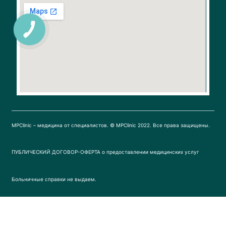
e
t
b
a
o
g
o
r
k
a
m
MPClinic – медицина от специалистов. © MPClinic 2022. Все права защищены.
ПУБЛИЧЕСКИЙ ДОГОВОР-ОФЕРТА о предоставлении медицинских услуг
Больничные справки не выдаем.