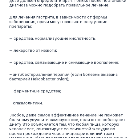
дозе должен определить врач. Только после постановки
диагноза можно подобрать правильное лечение.
Для лечения гастрита, в зависимости от формы
заболевания, врачи могут назначать следующие
препараты:
— средства, нормализующие кислотность;
— лекарство от изжоги;
— средства, связывающие и снимающие воспаление;
– антибактериальная терапия (если болезнь вызвана
бактерией Helicobacter pylori);
— ферментные средства;
– спазмолитики.
Любое, даже самое эффективное лечение, не поможет
больному улучшить самочувствие, если он не соблюдает
диету. Это объясняется тем, что любая пища, которую
человек ест, контактирует со слизистой желудка во
время прохождения через пищеварительный тракт.
Поэтому к выбору продуктов следует подойти серьезно, а