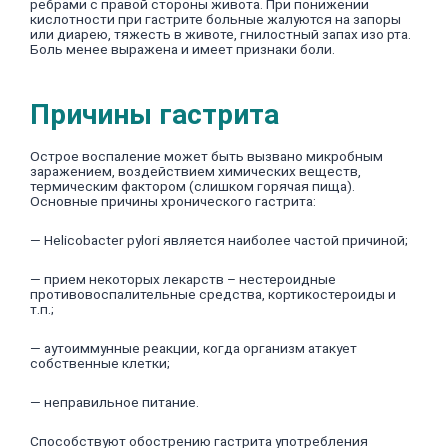
ребрами с правой стороны живота. При понижении
кислотности при гастрите больные жалуются на запоры
или диарею, тяжесть в животе, гнилостный запах изо рта.
Боль менее выражена и имеет признаки боли.
Причины гастрита
Острое воспаление может быть вызвано микробным
заражением, воздействием химических веществ,
термическим фактором (слишком горячая пища).
Основные причины хронического гастрита:
— Helicobacter pylori является наиболее частой причиной;
— прием некоторых лекарств – нестероидные
противовоспалительные средства, кортикостероиды и
т.п.;
— аутоиммунные реакции, когда организм атакует
собственные клетки;
— неправильное питание.
Способствуют обострению гастрита употребления