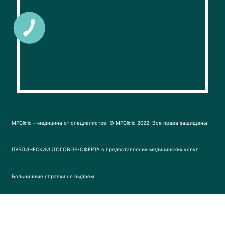
b
a
o
g
o
r
k
a
m
MPClinic – медицина от специалистов. © MPClinic 2022. Все права защищены.
ПУБЛИЧЕСКИЙ ДОГОВОР-ОФЕРТА о предоставлении медицинских услуг
Больничные справки не выдаем.