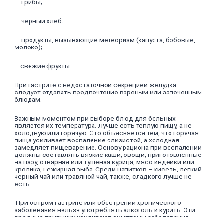
— грибы;
— черный хлеб;
— продукты, вызывающие метеоризм (капуста, бобовые,
молоко);
– свежие фрукты.
При гастрите с недостаточной секрецией желудка
следует отдавать предпочтение вареным или запеченным
блюдам.
Важным моментом при выборе блюд для больных
является их температура. Лучше есть теплую пищу, а не
холодную или горячую. Это объясняется тем, что горячая
пища усиливает воспаление слизистой, а холодная
замедляет пищеварение. Основу рациона при воспалении
должны составлять вязкие каши, овощи, приготовленные
на пару, отварная или тушеная курица, мясо индейки или
кролика, нежирная рыба. Среди напитков – кисель, легкий
черный чай или травяной чай, также, сладкого лучше не
есть.
При остром гастрите или обострении хронического
заболевания нельзя употреблять алкоголь и курить. Эти