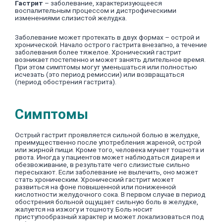
Гастрит
– заболевание, характеризующееся
воспалительным процессом и дистрофическими
изменениями слизистой желудка.
Заболевание может протекать в двух формах – острой и
хронической. Начало острого гастрита внезапно, а течение
заболевания более тяжелое. Хронический гастрит
возникает постепенно и может занять длительное время.
При этом симптомы могут уменьшаться или полностью
исчезать (это период ремиссии) или возвращаться
(период обострения гастрита).
Симптомы
Острый гастрит проявляется сильной болью в желудке,
преимущественно после употребления жареной, острой
или жирной пищи. Кроме того, человека мучает тошнота и
рвота. Иногда у пациентов может наблюдаться диарея и
обезвоживание, в результате чего слизистые сильно
пересыхают. Если заболевание не вылечить, оно может
стать хроническим. Хронический гастрит может
развиться на фоне повышенной или пониженной
кислотности желудочного сока. В первом случае в период
обострения больной ощущает сильную боль в желудке,
жалуется на изжогу и тошноту. Боль носит
приступообразный характер и может локализоваться под