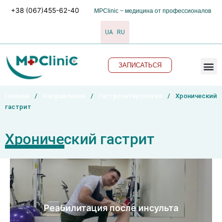
Перейти
+38 (067)455-62-40
MPClinic − медицина от профессионалов
к
содержимому
UA
RU
M
ЗАПИСАТЬСЯ
Главная
/
Направления
/
Гастроэнтерология
/ Хронический
гастрит
Хронический гастрит
Реабилитация после инсульта