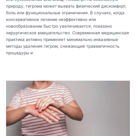
природу, гигрома может вызвать физический дискомфорт,
боль или функциональные ограничения. В случаях, когда
консервативное лечение неэффективно или
новообразование быстро увеличивается, показано
хирургическое вмешательство. Современная медицинская
практика активно применяет минимально инвазивные
методы удаления гигром, снижающие травматичность
процедуры и
Читать дальше »
Методы
диагностики
и
лечения
гигром