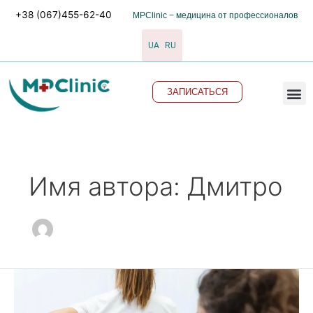
Перейти
Постраничная
+38 (067)455-62-40
MPClinic − медицина от профессионалов
к
навигация
содержимому
записи
UA
RU
M
ЗАПИСАТЬСЯ
Имя автора: Дмитро
Выбор
между
консервативным