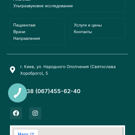
Ультразвуковое исследование
Пациентам
Услуги и цены
Врачи
Контакты
Направления
г. Киев, ул. Народного Ополчения (Святослава
Хороброго), 5
+38 (067)455-62-40
F
I
a
n
c
s
e
t
b
a