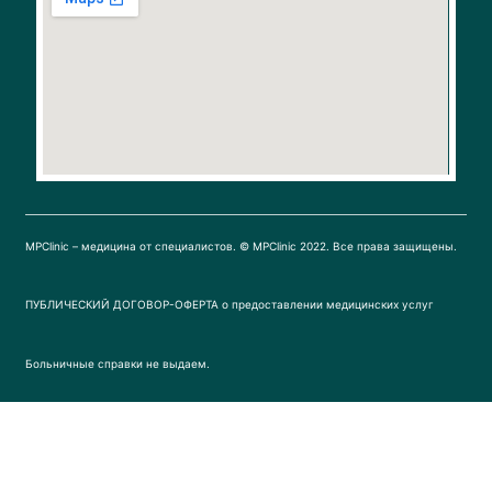
o
g
o
r
k
a
m
MPClinic – медицина от специалистов. © MPClinic 2022. Все права защищены.
ПУБЛИЧЕСКИЙ ДОГОВОР-ОФЕРТА о предоставлении медицинских услуг
Больничные справки не выдаем.