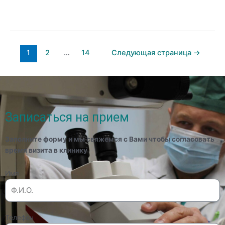
Читать дальше »
1
2
…
14
Следующая страница
→
Записаться на прием
Заполните форму и мы свяжемся с Вами чтобы согласовать
время визита в клинику
Имя
Телефон