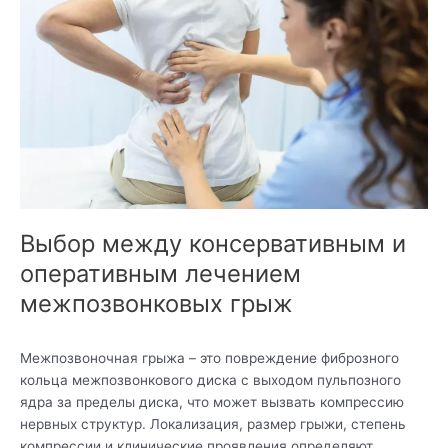
и
оперативным
лечением
межпозвонковых
грыж
Выбор между консервативным и
оперативным лечением
межпозвонковых грыж
Межпозвоночная грыжа – это повреждение фиброзного
кольца межпозвонкового диска с выходом пульпозного
ядра за пределы диска, что может вызвать компрессию
нервных структур. Локализация, размер грыжи, степень
компрессии и клинические проявления определяют