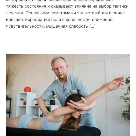
тяжесть состояния и оказывают влияние на выбор тактики
лечения. Основными симптомами являются боли в спине
или шее, иррадиация боли в конечности, снижение
чувствительности, мышечная слабость […]
Читать дальше »
Эффективность
мануальной
терапии
и
физиотерапии