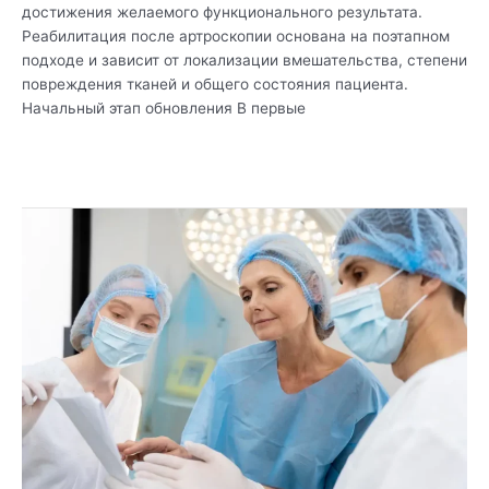
достижения желаемого функционального результата.
Реабилитация после артроскопии основана на поэтапном
подходе и зависит от локализации вмешательства, степени
повреждения тканей и общего состояния пациента.
Начальный этап обновления В первые
Читать дальше »
Выбор
между
открытой
и
миниинвазивной
операцией