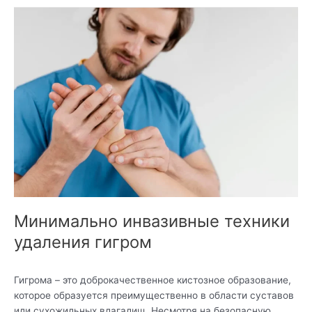
Минимально
инвазивные
техники
удаления
гигром
Минимально инвазивные техники
удаления гигром
Гигрома – это доброкачественное кистозное образование,
которое образуется преимущественно в области суставов
или сухожильных влагалищ. Несмотря на безопасную