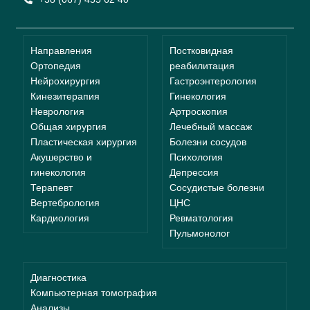
Направления
Постковидная
Ортопедия
реабилитация
Нейрохирургия
Гастроэнтерология
Кинезитерапия
Гинекология
Неврология
Артроскопия
Общая хирургия
Лечебный массаж
Пластическая хирургия
Болезни сосудов
Акушерство и
Психология
гинекология
Депрессия
Терапевт
Сосудистые болезни
Вертебрология
ЦНС
Кардиология
Ревматология
Пульмонолог
Диагностика
Компьютерная томография
Анализы