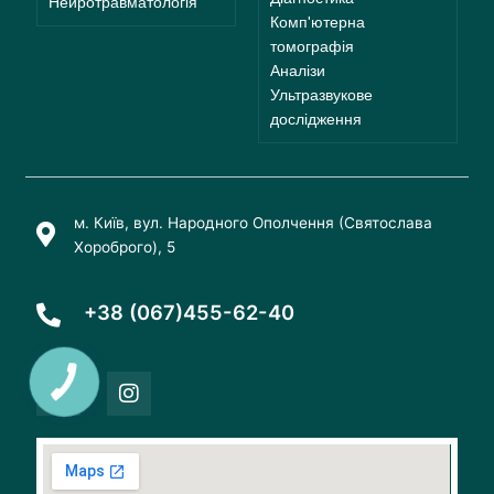
Нейротравматологія
Комп'ютерна
томографія
Аналізи
Ультразвукове
дослідження
м. Київ, вул. Народного Ополчення (Святослава
Хороброго), 5
+38 (067)455-62-40
F
I
a
n
c
s
e
t
b
a
o
g