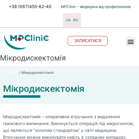
Перейти
+38 (067)455-62-40
MPClinic − медицина від професіоналів
до
вмісту
UA
RU
M
ЗАПИСАТИСЯ
Мікродискектомія
Главная
/
Мікродискектомія
Мікродискектомія
Мікродискектомія – оперативне втручання з видалення
грижового випинання. Виконується операція під мікроскопом,
що являється “золотим стандартом” у світі медицини.
Втручання можна виконувати навіть в складних випадках.