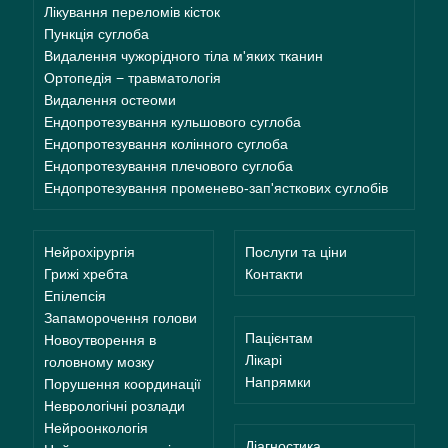
Лікування переломів кісток
Пункція суглоба
Видалення чужорідного тіла м'яких тканин
Ортопедія − травматологія
Видалення остеоми
Ендопротезування кульшового суглоба
Ендопротезування колінного суглоба
Ендопротезування плечового суглоба
Ендопротезування променево-зап'ясткових суглобів
Нейрохірургія
Послуги та ціни
Грижі хребта
Контакти
Епілепсія
Запаморочення голови
Пацієнтам
Новоутворення в
Лікарі
головному мозку
Напрямки
Порушення координації
Неврологічні розлади
Нейроонкологія
Діагностика