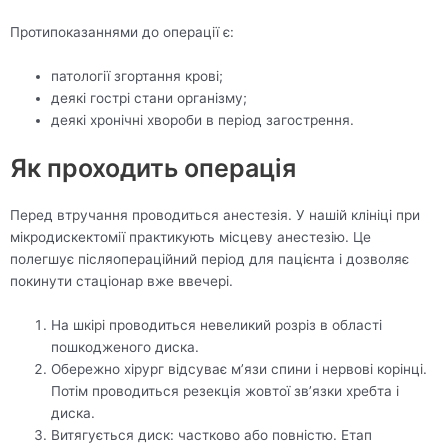
Протипоказаннями до операції є:
патології згортання крові;
деякі гострі стани організму;
деякі хронічні хвороби в період загострення.
Як проходить операція
Перед втручання проводиться анестезія. У нашій клініці при
мікродискектомії практикують місцеву анестезію. Це
полегшує післяопераційний період для пацієнта і дозволяє
покинути стаціонар вже ввечері.
На шкірі проводиться невеликий розріз в області
пошкодженого диска.
Обережно хірург відсуває м’язи спини і нервові корінці.
Потім проводиться резекція жовтої зв’язки хребта і
диска.
Витягується диск: частково або повністю. Етап