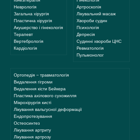
Неврологія
Артроскопія
Загальна хірургія
Лікувальний масаж
Пластична хірургія
Хвороби судин
Акушерство і гінекологія
Психологія
Терапевт
Депресія
Вертебрологія
Судинні хвороби ЦНС
Кардіологія
Ревматологія
Пульмонолог
Ортопедія − травматологія
Видалення гігроми
Видалення кісти Бейкера
Пластика ахілового сухожилля
Мікрохірургія кисті
Лікування вальгусної деформації
Ендопротезування
Остеосинтез
Лікування артриту
Лікування артрозу