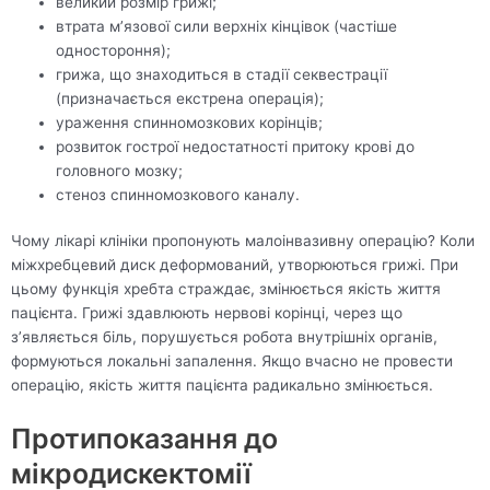
великий розмір грижі;
втрата м’язової сили верхніх кінцівок (частіше
одностороння);
грижа, що знаходиться в стадії секвестрації
(призначається екстрена операція);
ураження спинномозкових корінців;
розвиток гострої недостатності притоку крові до
головного мозку;
стеноз спинномозкового каналу.
Чому лікарі клініки пропонують малоінвазивну операцію? Коли
міжхребцевий диск деформований, утворюються грижі. При
цьому функція хребта страждає, змінюється якість життя
пацієнта. Грижі здавлюють нервові корінці, через що
з’являється біль, порушується робота внутрішніх органів,
формуються локальні запалення. Якщо вчасно не провести
операцію, якість життя пацієнта радикально змінюється.
Протипоказання до
мікродискектомії