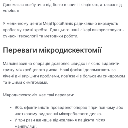
Допомагає позбутися від болю в спині і кінцівках, а також від
оніміння.
У медичному центрі МедПрофіКлінік радикально вирішують
проблему грижі хребта. Для цього наші лікарі використовують
сучасні технології та методики роботи.
Переваги мікродискектомії
Малоінвазивна операція дозволяє швидко і якісно видалити
грижу міжхребцевого диска. Наші фахівці допомагають за
лічені дні вирішити проблеми, пов’язані з больовим синдромом
та іншими симптомами.
Мікродискектомія має такі переваги:
90% ефективність проведеної операції при повному або
частковому видаленні міжхребцевого диска.
У три рази швидше відновлення пацієнта після
маніпуляції.