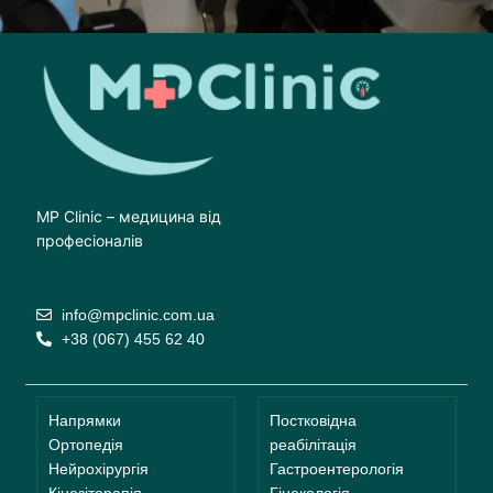
MP Clinic – медицина від
професіоналів
info@mpclinic.com.ua
+38 (067) 455 62 40
Напрямки
Постковідна
Ортопедія
реабілітація
Нейрохірургія
Гастроентерологія
Кінезітерапія
Гінекологія